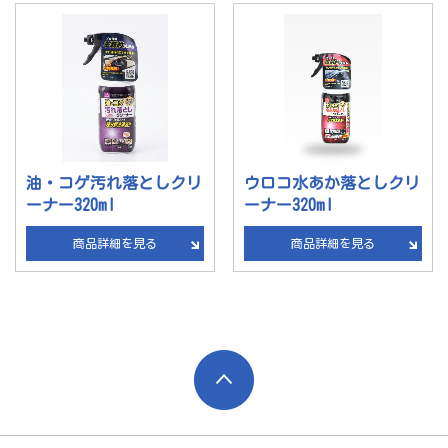
サイトマップ
個人情報保護方針
OEM商品の生産をご検討中のお客さま
油・コゲ汚れ落としクリ
ウロコ水あか落としクリ
小売り・卸売業のみなさま
ーナー320ml
ーナー320ml
エオリア
商品詳細を見る
商品詳細を見る
特定商取引法に基づく表示