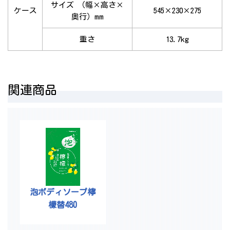
サイズ （幅×高さ×
ケース
545×230×275
奥行）mm
重さ
13.7kg
関連商品
泡ボディソープ檸
檬替480