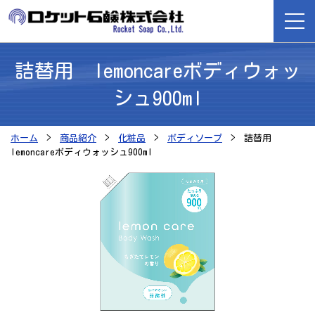
詰替用 lemoncareボディウォッ
ホーム
シュ900ml
商品紹介
ホーム
商品紹介
化粧品
ボディソープ
詰替用
lemoncareボディウォッシュ900ml
ロケット石鹸が選ばれる理由
会社案内
よくある質問
採用情報
お問い合わせ